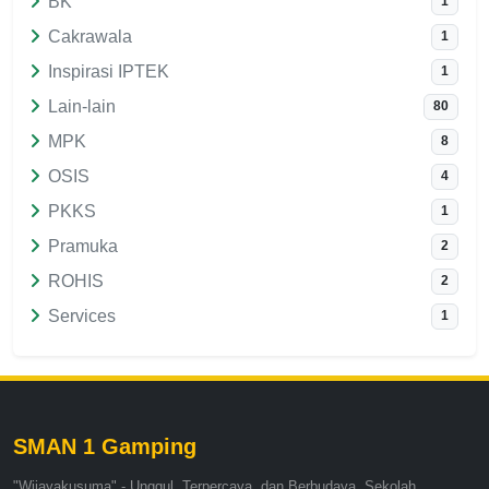
BK
1
Cakrawala
1
Inspirasi IPTEK
1
Lain-lain
80
MPK
8
OSIS
4
PKKS
1
Pramuka
2
ROHIS
2
Services
1
SMAN 1 Gamping
"Wijayakusuma" - Unggul, Terpercaya, dan Berbudaya. Sekolah