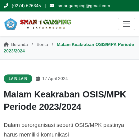
(0274) 626345
|
smangamping@gmail.com
Beranda
/
Berita
/
Malam Keakraban OSIS/MPK Periode
2023/2024
17 April 2024
LAIN-LAIN
Malam Keakraban OSIS/MPK
Periode 2023/2024
Dalam berorganisasi seperti OSIS/MPK pastinya
harus memiliki komunikasi