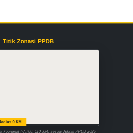
Titik Zonasi PPDB
Radius 0 KM
tik koordinat (-7.788, 110.334) sesuai Juknis PPDB 2026.