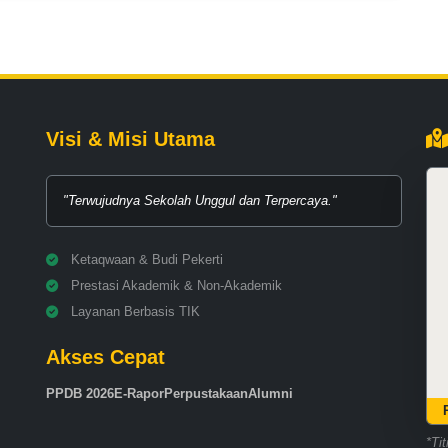
Visi & Misi Utama
"Terwujudnya Sekolah Unggul dan Terpercaya."
Ketaqwaan & Budi Pekerti
Prestasi Akademik & Non-Akademik
Layanan Berbasis TIK
Akses Cepat
PPDB 2026
E-Rapor
Perpustakaan
Alumni
*Ti