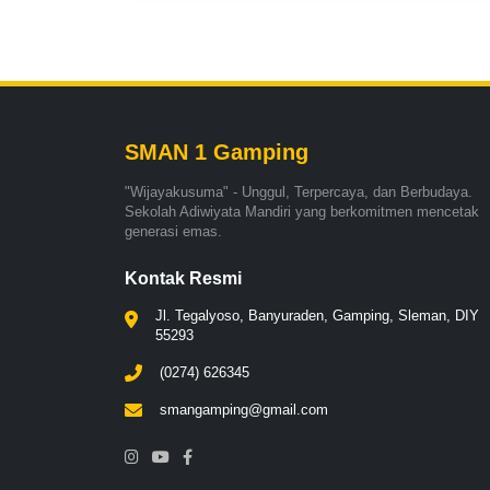
SMAN 1 Gamping
"Wijayakusuma" - Unggul, Terpercaya, dan Berbudaya.
Sekolah Adiwiyata Mandiri yang berkomitmen mencetak
generasi emas.
Kontak Resmi
Jl. Tegalyoso, Banyuraden, Gamping, Sleman, DIY
55293
(0274) 626345
smangamping@gmail.com