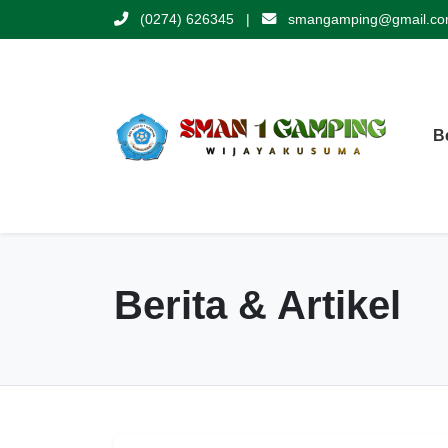
(0274) 626345
|
smangamping@gmail.c
B
Berita & Artikel