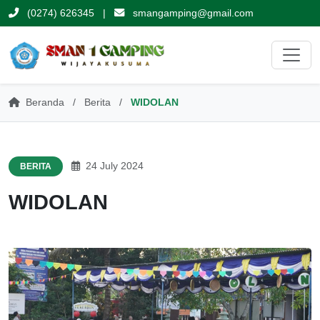
(0274) 626345
|
smangamping@gmail.com
Beranda
/
Berita
/
WIDOLAN
24 July 2024
BERITA
WIDOLAN