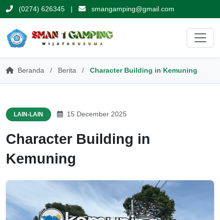
(0274) 626345
|
smangamping@gmail.com
Beranda
/
Berita
/
Character Building in Kemuning
15 December 2025
LAIN-LAIN
Character Building in
Kemuning