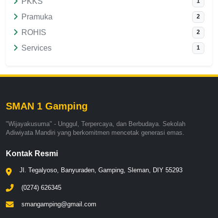
PKKS
1
Pramuka
2
ROHIS
2
Services
1
SMAN 1 Gamping
"Wijayakusuma" - Unggul, Terpercaya, dan Berbudaya. Sekolah
Adiwiyata Mandiri yang berkomitmen mencetak generasi emas.
Kontak Resmi
Jl. Tegalyoso, Banyuraden, Gamping, Sleman, DIY 55293
(0274) 626345
smangamping@gmail.com