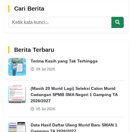
Cari Berita
Berita Terbaru
Terima Kasih yang Tak Terhingga
09 Jul 2026
(Masih 20 Murid Lagi) Seleksi Calon Murid
Cadangan SPMB SMA Negeri 1 Gamping TA
2026/2027
05 Jul 2026
Data Hasil Daftar Ulang Murid Baru SMAN 1
Gamping TA 2026/2027