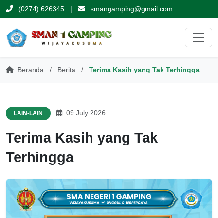
(0274) 626345
|
smangamping@gmail.com
Beranda
/
Berita
/
Terima Kasih yang Tak Terhingga
09 July 2026
LAIN-LAIN
Terima Kasih yang Tak
Terhingga